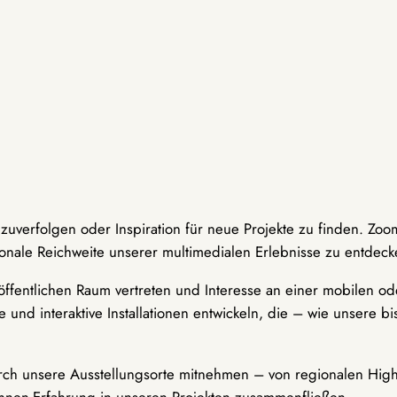
hzuverfolgen oder Inspiration für neue Projekte zu finden. Zoo
onale Reichweite unserer multimedialen Erlebnisse zu entdeck
ffentlichen Raum vertreten und Interesse an einer mobilen ode
 und interaktive Installationen entwickeln, die – wie unsere 
durch unsere Ausstellungsorte mitnehmen – von regionalen Highl
innen-Erfahrung in unseren Projekten zusammenfließen.