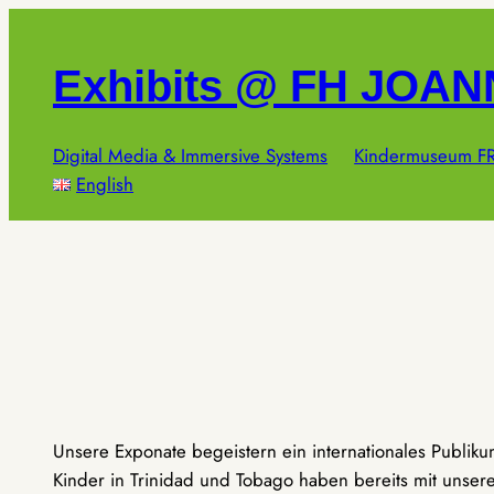
Zum
Inhalt
Exhibits @ FH JOA
springen
Digital Media & Immersive Systems
Kindermuseum FR
English
Unsere Exponate begeistern ein internationales Publik
Kinder in Trinidad und Tobago haben bereits mit unseren 