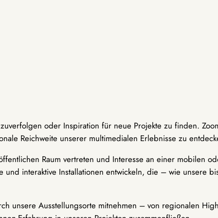
hzuverfolgen oder Inspiration für neue Projekte zu finden. Zoo
onale Reichweite unserer multimedialen Erlebnisse zu entdeck
ffentlichen Raum vertreten und Interesse an einer mobilen ode
 und interaktive Installationen entwickeln, die – wie unsere 
durch unsere Ausstellungsorte mitnehmen – von regionalen Highl
innen-Erfahrung in unseren Projekten zusammenfließen.