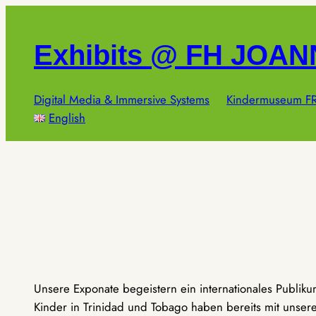
Zum
Inhalt
Exhibits @ FH JOA
springen
Digital Media & Immersive Systems
Kindermuseum FR
English
Unsere Exponate begeistern ein internationales Publik
Kinder in Trinidad und Tobago haben bereits mit unseren 