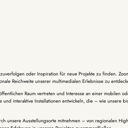
hzuverfolgen oder Inspiration für neue Projekte zu finden. Zoo
onale Reichweite unserer multimedialen Erlebnisse zu entdeck
ffentlichen Raum vertreten und Interesse an einer mobilen ode
 und interaktive Installationen entwickeln, die – wie unsere 
durch unsere Ausstellungsorte mitnehmen – von regionalen Highl
innen-Erfahrung in unseren Projekten zusammenfließen.