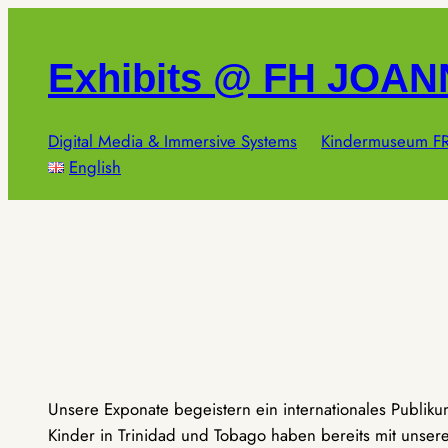
Zum
Inhalt
Exhibits @ FH JOA
springen
Digital Media & Immersive Systems
Kindermuseum FR
English
Unsere Exponate begeistern ein internationales Publik
Kinder in Trinidad und Tobago haben bereits mit unseren 