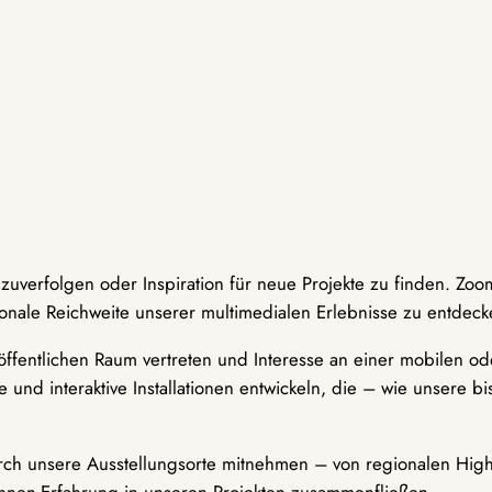
hzuverfolgen oder Inspiration für neue Projekte zu finden. Zoo
onale Reichweite unserer multimedialen Erlebnisse zu entdeck
ffentlichen Raum vertreten und Interesse an einer mobilen ode
 und interaktive Installationen entwickeln, die – wie unsere 
durch unsere Ausstellungsorte mitnehmen – von regionalen Highl
innen-Erfahrung in unseren Projekten zusammenfließen.