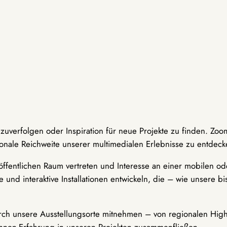
hzuverfolgen oder Inspiration für neue Projekte zu finden. Zoo
onale Reichweite unserer multimedialen Erlebnisse zu entdeck
ffentlichen Raum vertreten und Interesse an einer mobilen ode
 und interaktive Installationen entwickeln, die – wie unsere 
durch unsere Ausstellungsorte mitnehmen – von regionalen Highl
innen-Erfahrung in unseren Projekten zusammenfließen.