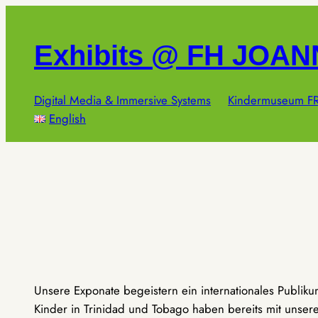
Zum
Inhalt
Exhibits @ FH JOA
springen
Digital Media & Immersive Systems
Kindermuseum FR
English
Unsere Exponate begeistern ein internationales Publik
Kinder in Trinidad und Tobago haben bereits mit unseren 