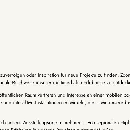
hzuverfolgen oder Inspiration für neue Projekte zu finden. Zoo
onale Reichweite unserer multimedialen Erlebnisse zu entdeck
ffentlichen Raum vertreten und Interesse an einer mobilen ode
 und interaktive Installationen entwickeln, die – wie unsere 
durch unsere Ausstellungsorte mitnehmen – von regionalen Highl
innen-Erfahrung in unseren Projekten zusammenfließen.