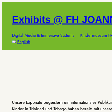
Zum
Inhalt
Exhibits @ FH JOA
springen
Digital Media & Immersive Systems
Kindermuseum FR
English
Unsere Exponate begeistern ein internationales Publik
Kinder in Trinidad und Tobago haben bereits mit unseren 