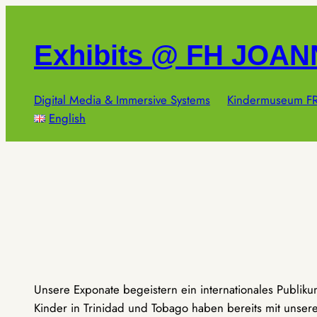
Zum
Inhalt
Exhibits @ FH JOA
springen
Digital Media & Immersive Systems
Kindermuseum FR
English
Unsere Exponate begeistern ein internationales Publik
Kinder in Trinidad und Tobago haben bereits mit unseren 