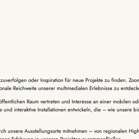
hzuverfolgen oder Inspiration für neue Projekte zu finden. Zoo
onale Reichweite unserer multimedialen Erlebnisse zu entdeck
ffentlichen Raum vertreten und Interesse an einer mobilen ode
 und interaktive Installationen entwickeln, die – wie unsere 
durch unsere Ausstellungsorte mitnehmen – von regionalen Highl
innen-Erfahrung in unseren Projekten zusammenfließen.