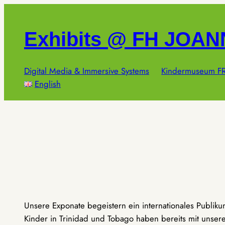
Zum
Inhalt
Exhibits @ FH JOA
springen
Digital Media & Immersive Systems
Kindermuseum FR
English
Unsere Exponate begeistern ein internationales Publik
Kinder in Trinidad und Tobago haben bereits mit unseren 