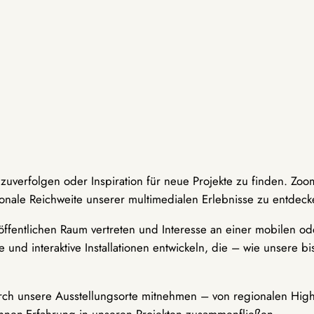
hzuverfolgen oder Inspiration für neue Projekte zu finden. Zoo
onale Reichweite unserer multimedialen Erlebnisse zu entdeck
ffentlichen Raum vertreten und Interesse an einer mobilen ode
 und interaktive Installationen entwickeln, die – wie unsere 
durch unsere Ausstellungsorte mitnehmen – von regionalen Highl
innen-Erfahrung in unseren Projekten zusammenfließen.