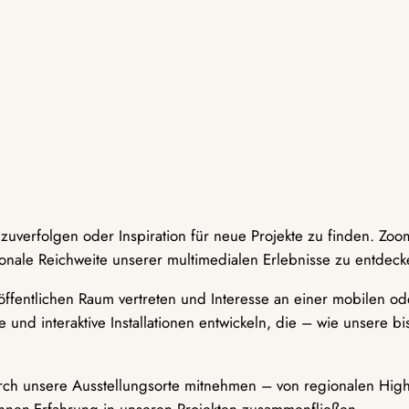
hzuverfolgen oder Inspiration für neue Projekte zu finden. Zoo
onale Reichweite unserer multimedialen Erlebnisse zu entdeck
ffentlichen Raum vertreten und Interesse an einer mobilen ode
 und interaktive Installationen entwickeln, die – wie unsere 
durch unsere Ausstellungsorte mitnehmen – von regionalen Highl
innen-Erfahrung in unseren Projekten zusammenfließen.