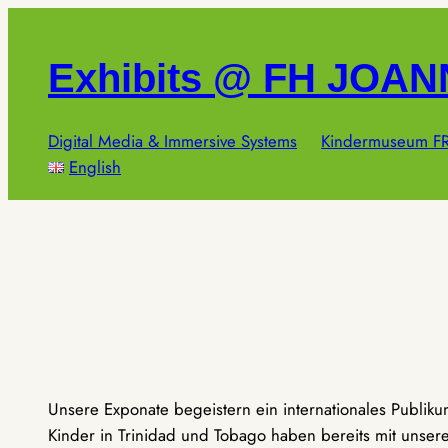
Zum
Inhalt
Exhibits @ FH JOA
springen
Digital Media & Immersive Systems
Kindermuseum FR
English
Unsere Exponate begeistern ein internationales Publik
Kinder in Trinidad und Tobago haben bereits mit unseren 