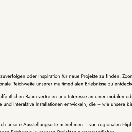
hzuverfolgen oder Inspiration für neue Projekte zu finden. Zoo
onale Reichweite unserer multimedialen Erlebnisse zu entdeck
ffentlichen Raum vertreten und Interesse an einer mobilen ode
 und interaktive Installationen entwickeln, die – wie unsere 
durch unsere Ausstellungsorte mitnehmen – von regionalen Highl
innen-Erfahrung in unseren Projekten zusammenfließen.