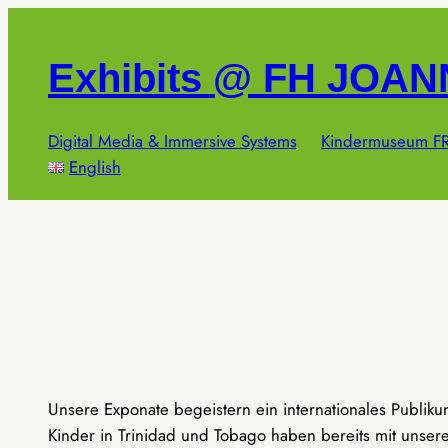
Zum
Inhalt
Exhibits @ FH JOA
springen
Digital Media & Immersive Systems
Kindermuseum FR
English
Unsere Exponate begeistern ein internationales Publik
Kinder in Trinidad und Tobago haben bereits mit unseren 