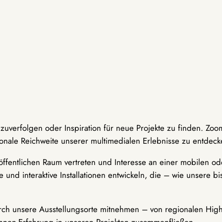
hzuverfolgen oder Inspiration für neue Projekte zu finden. Zoo
onale Reichweite unserer multimedialen Erlebnisse zu entdeck
ffentlichen Raum vertreten und Interesse an einer mobilen ode
 und interaktive Installationen entwickeln, die – wie unsere 
durch unsere Ausstellungsorte mitnehmen – von regionalen Highl
innen-Erfahrung in unseren Projekten zusammenfließen.