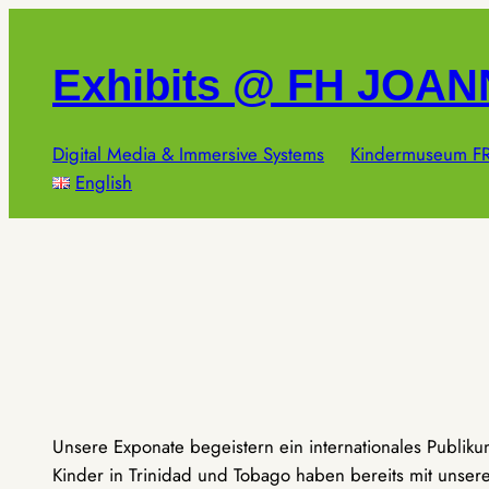
Zum
Inhalt
Exhibits @ FH JOA
springen
Digital Media & Immersive Systems
Kindermuseum FR
English
Unsere Exponate begeistern ein internationales Publik
Kinder in Trinidad und Tobago haben bereits mit unseren 