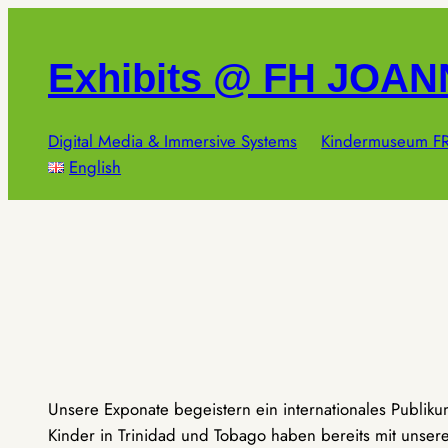
Zum
Inhalt
Exhibits @ FH JOA
springen
Digital Media & Immersive Systems
Kindermuseum FR
English
Unsere Exponate begeistern ein internationales Publik
Kinder in Trinidad und Tobago haben bereits mit unseren 