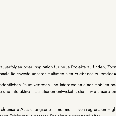
hzuverfolgen oder Inspiration für neue Projekte zu finden. Zoo
onale Reichweite unserer multimedialen Erlebnisse zu entdeck
ffentlichen Raum vertreten und Interesse an einer mobilen ode
 und interaktive Installationen entwickeln, die – wie unsere 
durch unsere Ausstellungsorte mitnehmen – von regionalen Highl
innen-Erfahrung in unseren Projekten zusammenfließen.