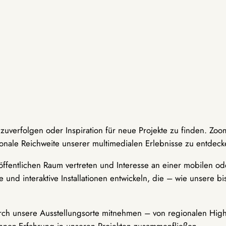
hzuverfolgen oder Inspiration für neue Projekte zu finden. Zoo
onale Reichweite unserer multimedialen Erlebnisse zu entdeck
ffentlichen Raum vertreten und Interesse an einer mobilen ode
 und interaktive Installationen entwickeln, die – wie unsere 
durch unsere Ausstellungsorte mitnehmen – von regionalen Highl
innen-Erfahrung in unseren Projekten zusammenfließen.