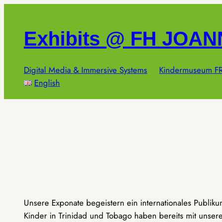
Zum
Inhalt
Exhibits @ FH JOA
springen
Digital Media & Immersive Systems
Kindermuseum FR
English
Unsere Exponate begeistern ein internationales Publik
Kinder in Trinidad und Tobago haben bereits mit unseren 