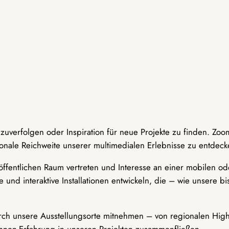
hzuverfolgen oder Inspiration für neue Projekte zu finden. Zoo
onale Reichweite unserer multimedialen Erlebnisse zu entdeck
ffentlichen Raum vertreten und Interesse an einer mobilen ode
 und interaktive Installationen entwickeln, die – wie unsere 
durch unsere Ausstellungsorte mitnehmen – von regionalen Highl
innen-Erfahrung in unseren Projekten zusammenfließen.