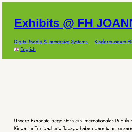
Zum
Inhalt
Exhibits @ FH JOA
springen
Digital Media & Immersive Systems
Kindermuseum FR
English
Unsere Exponate begeistern ein internationales Publik
Kinder in Trinidad und Tobago haben bereits mit unseren 