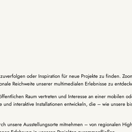
hzuverfolgen oder Inspiration für neue Projekte zu finden. Zoo
onale Reichweite unserer multimedialen Erlebnisse zu entdeck
ffentlichen Raum vertreten und Interesse an einer mobilen ode
 und interaktive Installationen entwickeln, die – wie unsere 
durch unsere Ausstellungsorte mitnehmen – von regionalen Highl
innen-Erfahrung in unseren Projekten zusammenfließen.