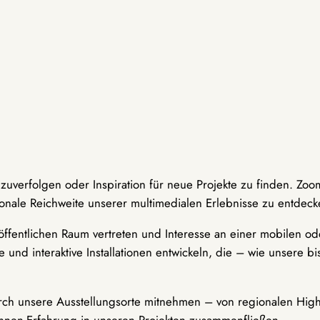
hzuverfolgen oder Inspiration für neue Projekte zu finden. Zoo
onale Reichweite unserer multimedialen Erlebnisse zu entdeck
ffentlichen Raum vertreten und Interesse an einer mobilen ode
 und interaktive Installationen entwickeln, die – wie unsere 
durch unsere Ausstellungsorte mitnehmen – von regionalen Highl
innen-Erfahrung in unseren Projekten zusammenfließen.