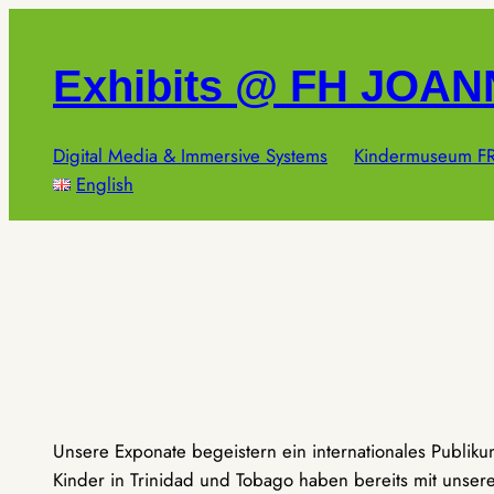
Zum
Inhalt
Exhibits @ FH JOA
springen
Digital Media & Immersive Systems
Kindermuseum FR
English
Unsere Exponate begeistern ein internationales Publik
Kinder in Trinidad und Tobago haben bereits mit unseren 