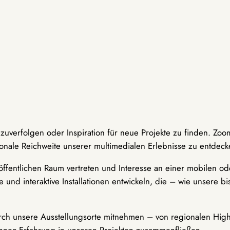
hzuverfolgen oder Inspiration für neue Projekte zu finden. Zoo
onale Reichweite unserer multimedialen Erlebnisse zu entdeck
ffentlichen Raum vertreten und Interesse an einer mobilen ode
 und interaktive Installationen entwickeln, die – wie unsere 
durch unsere Ausstellungsorte mitnehmen – von regionalen Highl
innen-Erfahrung in unseren Projekten zusammenfließen.