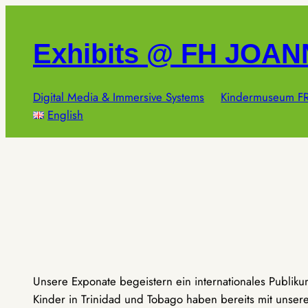
Zum
Inhalt
Exhibits @ FH JOA
springen
Digital Media & Immersive Systems
Kindermuseum FR
English
Unsere Exponate begeistern ein internationales Publik
Kinder in Trinidad und Tobago haben bereits mit unseren 