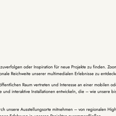
hzuverfolgen oder Inspiration für neue Projekte zu finden. Zoo
onale Reichweite unserer multimedialen Erlebnisse zu entdeck
ffentlichen Raum vertreten und Interesse an einer mobilen ode
 und interaktive Installationen entwickeln, die – wie unsere 
durch unsere Ausstellungsorte mitnehmen – von regionalen Highl
innen-Erfahrung in unseren Projekten zusammenfließen.