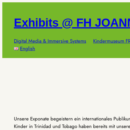
Zum
Inhalt
Exhibits @ FH JOA
springen
Digital Media & Immersive Systems
Kindermuseum FR
English
Unsere Exponate begeistern ein internationales Publik
Kinder in Trinidad und Tobago haben bereits mit unseren 