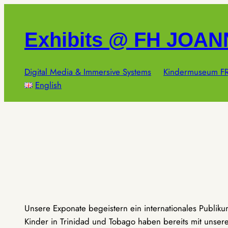
Zum
Inhalt
Exhibits @ FH JOA
springen
Digital Media & Immersive Systems
Kindermuseum FR
English
Unsere Exponate begeistern ein internationales Publik
Kinder in Trinidad und Tobago haben bereits mit unseren 