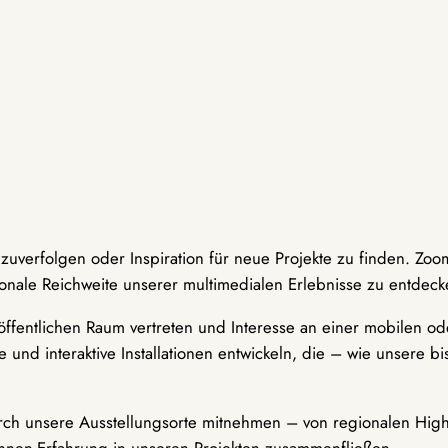
hzuverfolgen oder Inspiration für neue Projekte zu finden. Zoo
onale Reichweite unserer multimedialen Erlebnisse zu entdeck
ffentlichen Raum vertreten und Interesse an einer mobilen ode
 und interaktive Installationen entwickeln, die – wie unsere 
durch unsere Ausstellungsorte mitnehmen – von regionalen Highl
innen-Erfahrung in unseren Projekten zusammenfließen.