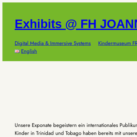
Zum
Inhalt
Exhibits @ FH JOA
springen
Digital Media & Immersive Systems
Kindermuseum FR
English
Unsere Exponate begeistern ein internationales Publik
Kinder in Trinidad und Tobago haben bereits mit unseren 