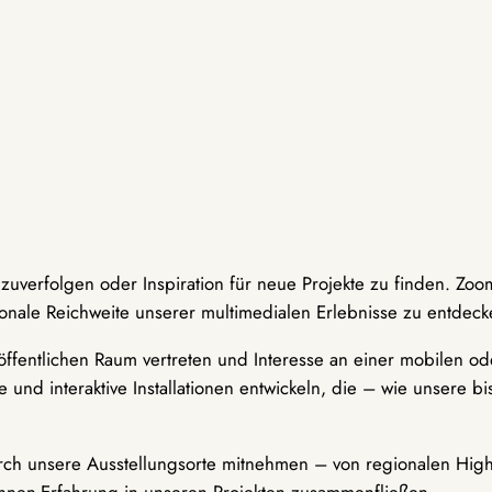
hzuverfolgen oder Inspiration für neue Projekte zu finden. Zoo
onale Reichweite unserer multimedialen Erlebnisse zu entdeck
ffentlichen Raum vertreten und Interesse an einer mobilen ode
 und interaktive Installationen entwickeln, die – wie unsere 
durch unsere Ausstellungsorte mitnehmen – von regionalen Highl
innen-Erfahrung in unseren Projekten zusammenfließen.