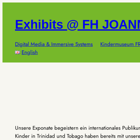
Zum
Inhalt
Exhibits @ FH JOA
springen
Digital Media & Immersive Systems
Kindermuseum FR
English
Unsere Exponate begeistern ein internationales Publik
Kinder in Trinidad und Tobago haben bereits mit unseren 