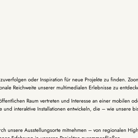
hzuverfolgen oder Inspiration für neue Projekte zu finden. Zoo
onale Reichweite unserer multimedialen Erlebnisse zu entdeck
ffentlichen Raum vertreten und Interesse an einer mobilen ode
 und interaktive Installationen entwickeln, die – wie unsere 
durch unsere Ausstellungsorte mitnehmen – von regionalen Highl
innen-Erfahrung in unseren Projekten zusammenfließen.