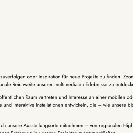
hzuverfolgen oder Inspiration für neue Projekte zu finden. Zoo
onale Reichweite unserer multimedialen Erlebnisse zu entdeck
ffentlichen Raum vertreten und Interesse an einer mobilen ode
 und interaktive Installationen entwickeln, die – wie unsere 
durch unsere Ausstellungsorte mitnehmen – von regionalen Highl
innen-Erfahrung in unseren Projekten zusammenfließen.