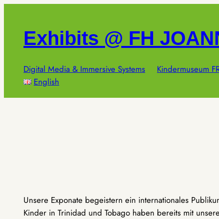
Zum
Inhalt
Exhibits @ FH JOA
springen
Digital Media & Immersive Systems
Kindermuseum FR
English
Unsere Exponate begeistern ein internationales Publik
Kinder in Trinidad und Tobago haben bereits mit unseren 