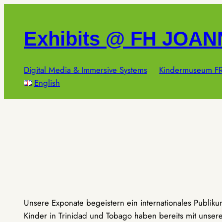
Zum
Inhalt
Exhibits @ FH JOA
springen
Digital Media & Immersive Systems
Kindermuseum FR
English
Unsere Exponate begeistern ein internationales Publik
Kinder in Trinidad und Tobago haben bereits mit unseren 