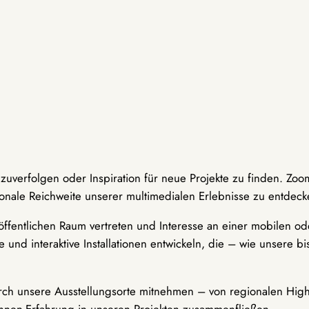
hzuverfolgen oder Inspiration für neue Projekte zu finden. Zoo
onale Reichweite unserer multimedialen Erlebnisse zu entdeck
ffentlichen Raum vertreten und Interesse an einer mobilen ode
 und interaktive Installationen entwickeln, die – wie unsere 
durch unsere Ausstellungsorte mitnehmen – von regionalen Highl
innen-Erfahrung in unseren Projekten zusammenfließen.