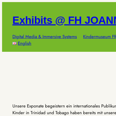
Zum
Inhalt
Exhibits @ FH JOA
springen
Digital Media & Immersive Systems
Kindermuseum FR
English
Unsere Exponate begeistern ein internationales Publik
Kinder in Trinidad und Tobago haben bereits mit unseren 