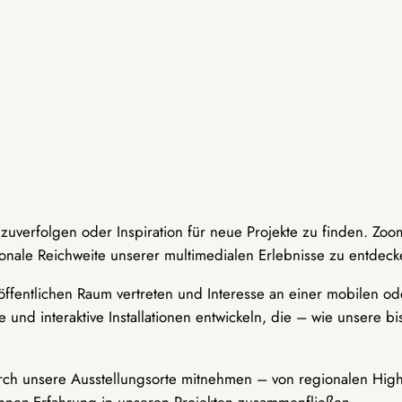
hzuverfolgen oder Inspiration für neue Projekte zu finden. Zoo
onale Reichweite unserer multimedialen Erlebnisse zu entdeck
ffentlichen Raum vertreten und Interesse an einer mobilen ode
 und interaktive Installationen entwickeln, die – wie unsere 
durch unsere Ausstellungsorte mitnehmen – von regionalen Highl
innen-Erfahrung in unseren Projekten zusammenfließen.