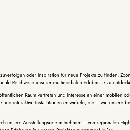
hzuverfolgen oder Inspiration für neue Projekte zu finden. Zoo
onale Reichweite unserer multimedialen Erlebnisse zu entdeck
ffentlichen Raum vertreten und Interesse an einer mobilen ode
 und interaktive Installationen entwickeln, die – wie unsere 
durch unsere Ausstellungsorte mitnehmen – von regionalen Highl
innen-Erfahrung in unseren Projekten zusammenfließen.