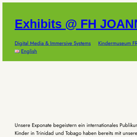
Zum
Inhalt
Exhibits @ FH JOA
springen
Digital Media & Immersive Systems
Kindermuseum FR
English
Unsere Exponate begeistern ein internationales Publik
Kinder in Trinidad und Tobago haben bereits mit unseren 