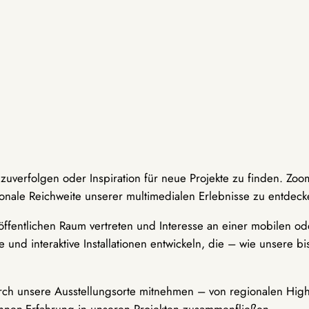
hzuverfolgen oder Inspiration für neue Projekte zu finden. Zoo
onale Reichweite unserer multimedialen Erlebnisse zu entdeck
ffentlichen Raum vertreten und Interesse an einer mobilen ode
 und interaktive Installationen entwickeln, die – wie unsere 
durch unsere Ausstellungsorte mitnehmen – von regionalen Highl
innen-Erfahrung in unseren Projekten zusammenfließen.