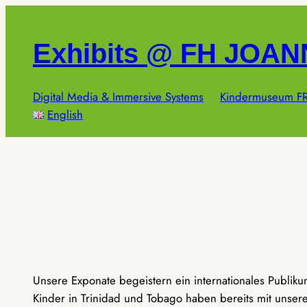
Zum
Inhalt
Exhibits @ FH JOA
springen
Digital Media & Immersive Systems
Kindermuseum FR
English
Unsere Exponate begeistern ein internationales Publik
Kinder in Trinidad und Tobago haben bereits mit unseren 