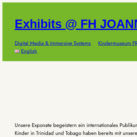
Zum
Inhalt
Exhibits @ FH JOA
springen
Digital Media & Immersive Systems
Kindermuseum FR
English
Unsere Exponate begeistern ein internationales Publik
Kinder in Trinidad und Tobago haben bereits mit unseren 