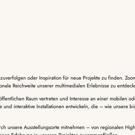
hzuverfolgen oder Inspiration für neue Projekte zu finden. Zoo
onale Reichweite unserer multimedialen Erlebnisse zu entdeck
ffentlichen Raum vertreten und Interesse an einer mobilen ode
 und interaktive Installationen entwickeln, die – wie unsere 
durch unsere Ausstellungsorte mitnehmen – von regionalen Highl
innen-Erfahrung in unseren Projekten zusammenfließen.