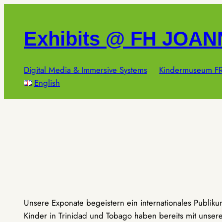
Zum
Inhalt
Exhibits @ FH JOA
springen
Digital Media & Immersive Systems
Kindermuseum FR
English
Unsere Exponate begeistern ein internationales Publik
Kinder in Trinidad und Tobago haben bereits mit unseren 