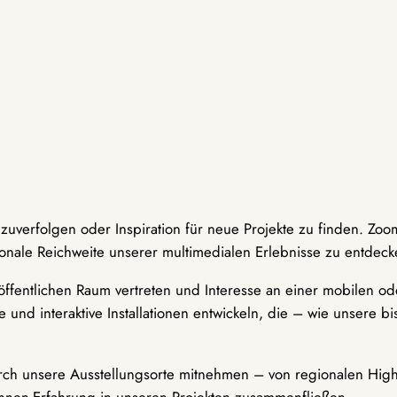
hzuverfolgen oder Inspiration für neue Projekte zu finden. Zoo
onale Reichweite unserer multimedialen Erlebnisse zu entdeck
ffentlichen Raum vertreten und Interesse an einer mobilen ode
 und interaktive Installationen entwickeln, die – wie unsere 
durch unsere Ausstellungsorte mitnehmen – von regionalen Highl
innen-Erfahrung in unseren Projekten zusammenfließen.