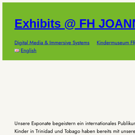
Zum
Inhalt
Exhibits @ FH JOA
springen
Digital Media & Immersive Systems
Kindermuseum FR
English
Unsere Exponate begeistern ein internationales Publik
Kinder in Trinidad und Tobago haben bereits mit unseren 