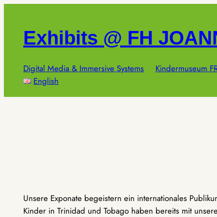
Zum
Inhalt
Exhibits @ FH JOA
springen
Digital Media & Immersive Systems
Kindermuseum FR
English
Unsere Exponate begeistern ein internationales Publik
Kinder in Trinidad und Tobago haben bereits mit unseren 