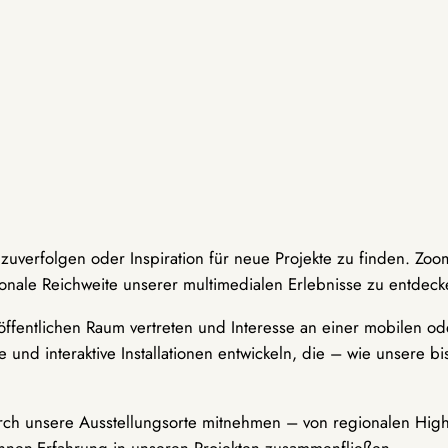
hzuverfolgen oder Inspiration für neue Projekte zu finden. Zoo
onale Reichweite unserer multimedialen Erlebnisse zu entdeck
ffentlichen Raum vertreten und Interesse an einer mobilen ode
 und interaktive Installationen entwickeln, die – wie unsere 
durch unsere Ausstellungsorte mitnehmen – von regionalen Highl
innen-Erfahrung in unseren Projekten zusammenfließen.