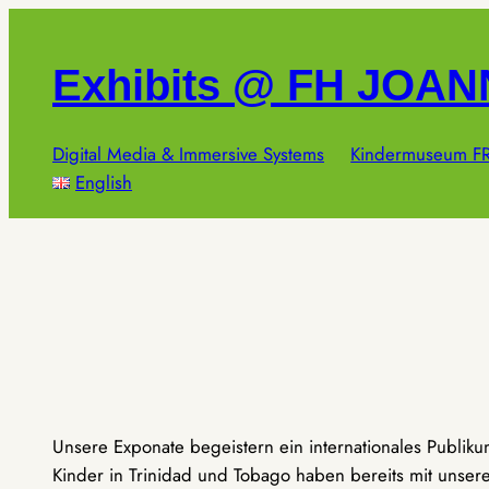
Zum
Inhalt
Exhibits @ FH JOA
springen
Digital Media & Immersive Systems
Kindermuseum FR
English
Unsere Exponate begeistern ein internationales Publik
Kinder in Trinidad und Tobago haben bereits mit unseren 