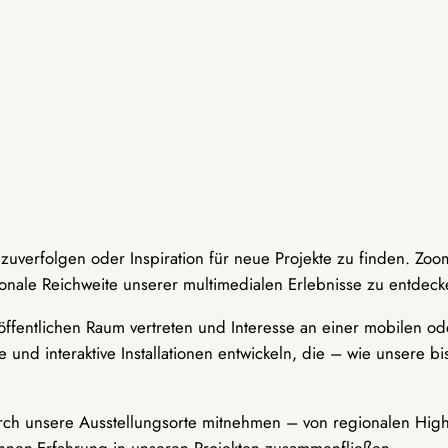
hzuverfolgen oder Inspiration für neue Projekte zu finden. Zoo
onale Reichweite unserer multimedialen Erlebnisse zu entdeck
ffentlichen Raum vertreten und Interesse an einer mobilen ode
 und interaktive Installationen entwickeln, die – wie unsere 
durch unsere Ausstellungsorte mitnehmen – von regionalen Highl
innen-Erfahrung in unseren Projekten zusammenfließen.