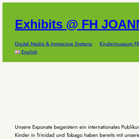
Zum
Inhalt
Exhibits @ FH JOA
springen
Digital Media & Immersive Systems
Kindermuseum FR
English
Unsere Exponate begeistern ein internationales Publik
Kinder in Trinidad und Tobago haben bereits mit unseren 