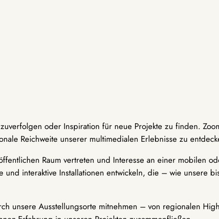
hzuverfolgen oder Inspiration für neue Projekte zu finden. Zoo
onale Reichweite unserer multimedialen Erlebnisse zu entdeck
ffentlichen Raum vertreten und Interesse an einer mobilen ode
 und interaktive Installationen entwickeln, die – wie unsere 
durch unsere Ausstellungsorte mitnehmen – von regionalen Highl
innen-Erfahrung in unseren Projekten zusammenfließen.