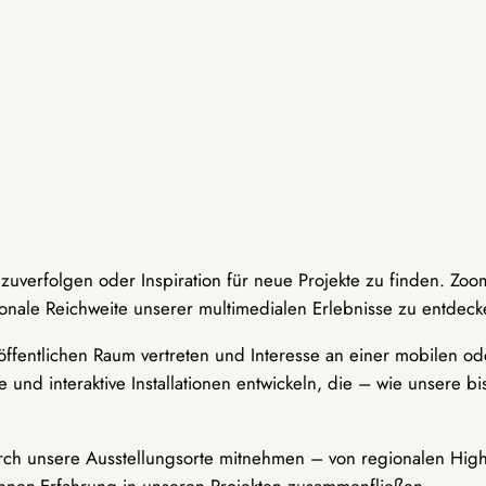
hzuverfolgen oder Inspiration für neue Projekte zu finden. Zoo
onale Reichweite unserer multimedialen Erlebnisse zu entdeck
ffentlichen Raum vertreten und Interesse an einer mobilen ode
 und interaktive Installationen entwickeln, die – wie unsere 
durch unsere Ausstellungsorte mitnehmen – von regionalen Highl
innen-Erfahrung in unseren Projekten zusammenfließen.