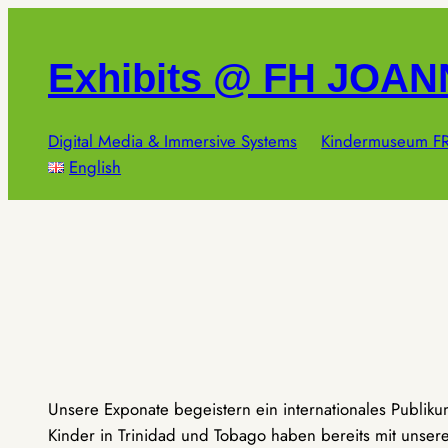
Zum
Inhalt
Exhibits @ FH JOA
springen
Digital Media & Immersive Systems
Kindermuseum FR
English
Unsere Exponate begeistern ein internationales Publik
Kinder in Trinidad und Tobago haben bereits mit unseren 