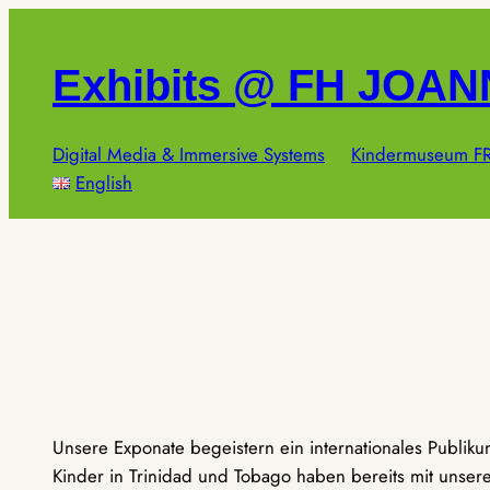
Zum
Inhalt
Exhibits @ FH JOA
springen
Digital Media & Immersive Systems
Kindermuseum FR
English
Unsere Exponate begeistern ein internationales Publik
Kinder in Trinidad und Tobago haben bereits mit unseren 