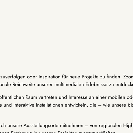
hzuverfolgen oder Inspiration für neue Projekte zu finden. Zoo
onale Reichweite unserer multimedialen Erlebnisse zu entdeck
ffentlichen Raum vertreten und Interesse an einer mobilen ode
 und interaktive Installationen entwickeln, die – wie unsere 
durch unsere Ausstellungsorte mitnehmen – von regionalen Highl
innen-Erfahrung in unseren Projekten zusammenfließen.