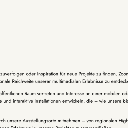
hzuverfolgen oder Inspiration für neue Projekte zu finden. Zoo
onale Reichweite unserer multimedialen Erlebnisse zu entdeck
ffentlichen Raum vertreten und Interesse an einer mobilen ode
 und interaktive Installationen entwickeln, die – wie unsere 
durch unsere Ausstellungsorte mitnehmen – von regionalen Highl
innen-Erfahrung in unseren Projekten zusammenfließen.