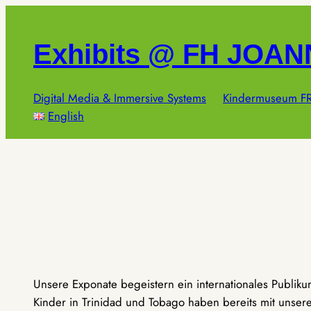
Zum
Inhalt
Exhibits @ FH JOA
springen
Digital Media & Immersive Systems
Kindermuseum FR
English
Unsere Exponate begeistern ein internationales Publik
Kinder in Trinidad und Tobago haben bereits mit unseren 