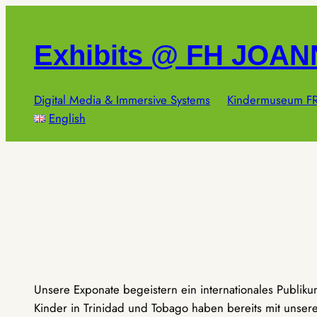
Zum
Inhalt
Exhibits @ FH JOA
springen
Digital Media & Immersive Systems
Kindermuseum FR
English
Unsere Exponate begeistern ein internationales Publik
Kinder in Trinidad und Tobago haben bereits mit unseren 