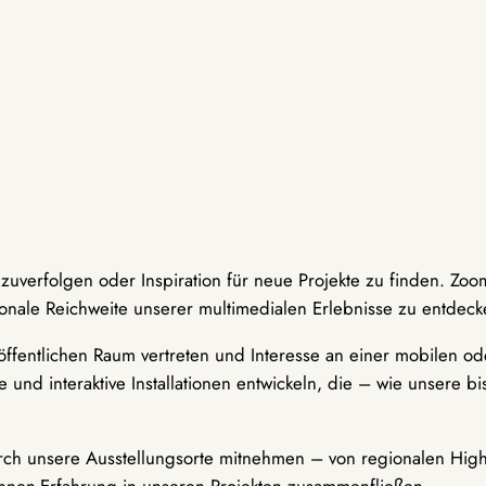
hzuverfolgen oder Inspiration für neue Projekte zu finden. Zoo
onale Reichweite unserer multimedialen Erlebnisse zu entdeck
ffentlichen Raum vertreten und Interesse an einer mobilen ode
 und interaktive Installationen entwickeln, die – wie unsere 
durch unsere Ausstellungsorte mitnehmen – von regionalen Highl
innen-Erfahrung in unseren Projekten zusammenfließen.