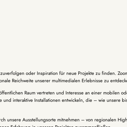
hzuverfolgen oder Inspiration für neue Projekte zu finden. Zoo
onale Reichweite unserer multimedialen Erlebnisse zu entdeck
ffentlichen Raum vertreten und Interesse an einer mobilen ode
 und interaktive Installationen entwickeln, die – wie unsere 
durch unsere Ausstellungsorte mitnehmen – von regionalen Highl
innen-Erfahrung in unseren Projekten zusammenfließen.