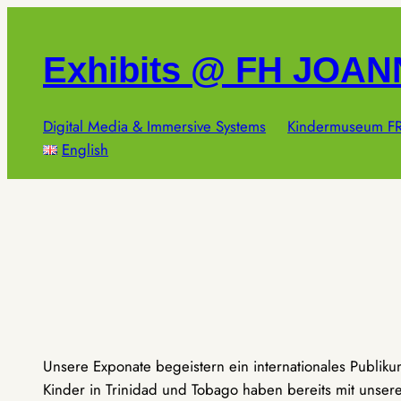
Zum
Inhalt
Exhibits @ FH JOA
springen
Digital Media & Immersive Systems
Kindermuseum FR
English
Unsere Exponate begeistern ein internationales Publik
Kinder in Trinidad und Tobago haben bereits mit unseren 