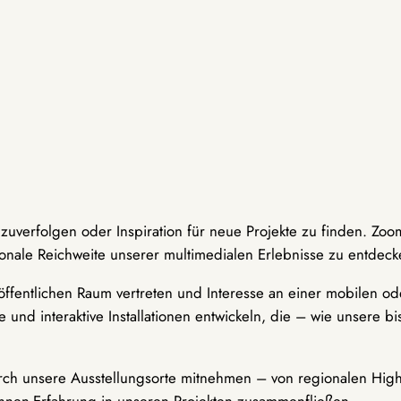
hzuverfolgen oder Inspiration für neue Projekte zu finden. Zoo
onale Reichweite unserer multimedialen Erlebnisse zu entdeck
ffentlichen Raum vertreten und Interesse an einer mobilen ode
 und interaktive Installationen entwickeln, die – wie unsere 
durch unsere Ausstellungsorte mitnehmen – von regionalen Highl
innen-Erfahrung in unseren Projekten zusammenfließen.