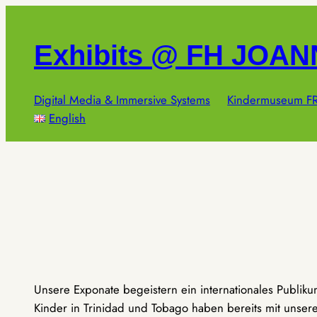
Zum
Inhalt
Exhibits @ FH JOA
springen
Digital Media & Immersive Systems
Kindermuseum FR
English
Unsere Exponate begeistern ein internationales Publik
Kinder in Trinidad und Tobago haben bereits mit unseren 