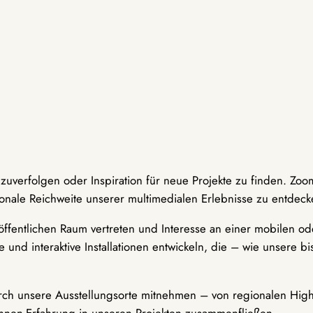
hzuverfolgen oder Inspiration für neue Projekte zu finden. Zoo
onale Reichweite unserer multimedialen Erlebnisse zu entdeck
ffentlichen Raum vertreten und Interesse an einer mobilen ode
 und interaktive Installationen entwickeln, die – wie unsere 
durch unsere Ausstellungsorte mitnehmen – von regionalen Highl
innen-Erfahrung in unseren Projekten zusammenfließen.