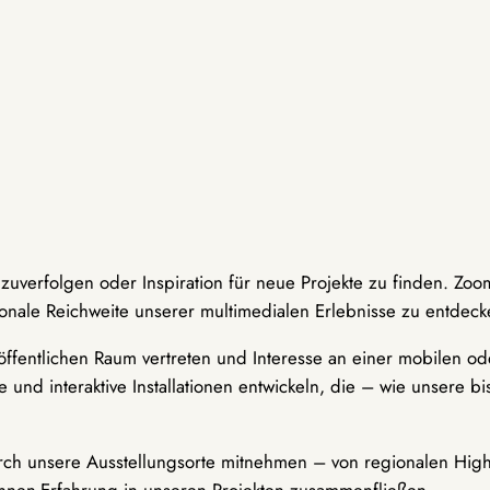
hzuverfolgen oder Inspiration für neue Projekte zu finden. Zoo
onale Reichweite unserer multimedialen Erlebnisse zu entdeck
ffentlichen Raum vertreten und Interesse an einer mobilen ode
 und interaktive Installationen entwickeln, die – wie unsere 
durch unsere Ausstellungsorte mitnehmen – von regionalen Highl
innen-Erfahrung in unseren Projekten zusammenfließen.