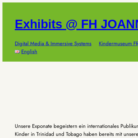
Zum
Inhalt
Exhibits @ FH JOA
springen
Digital Media & Immersive Systems
Kindermuseum FR
English
Unsere Exponate begeistern ein internationales Publik
Kinder in Trinidad und Tobago haben bereits mit unseren 