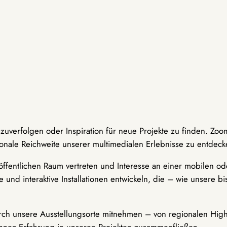
hzuverfolgen oder Inspiration für neue Projekte zu finden. Zoo
onale Reichweite unserer multimedialen Erlebnisse zu entdeck
ffentlichen Raum vertreten und Interesse an einer mobilen ode
 und interaktive Installationen entwickeln, die – wie unsere 
durch unsere Ausstellungsorte mitnehmen – von regionalen Highl
innen-Erfahrung in unseren Projekten zusammenfließen.