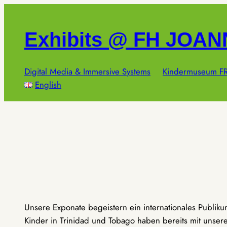
Zum
Inhalt
Exhibits @ FH JOA
springen
Digital Media & Immersive Systems
Kindermuseum FR
English
Unsere Exponate begeistern ein internationales Publik
Kinder in Trinidad und Tobago haben bereits mit unseren 