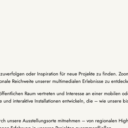
hzuverfolgen oder Inspiration für neue Projekte zu finden. Zoo
onale Reichweite unserer multimedialen Erlebnisse zu entdeck
ffentlichen Raum vertreten und Interesse an einer mobilen ode
 und interaktive Installationen entwickeln, die – wie unsere 
durch unsere Ausstellungsorte mitnehmen – von regionalen Highl
innen-Erfahrung in unseren Projekten zusammenfließen.