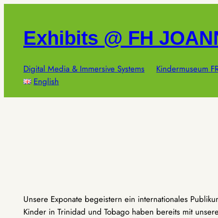
Zum
Inhalt
Exhibits @ FH JOA
springen
Digital Media & Immersive Systems
Kindermuseum FR
English
Unsere Exponate begeistern ein internationales Publik
Kinder in Trinidad und Tobago haben bereits mit unseren 