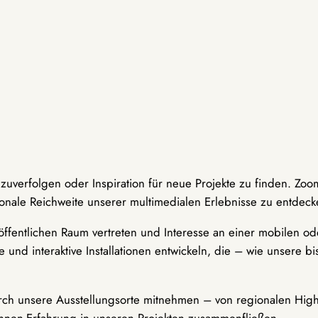
hzuverfolgen oder Inspiration für neue Projekte zu finden. Zoo
onale Reichweite unserer multimedialen Erlebnisse zu entdeck
ffentlichen Raum vertreten und Interesse an einer mobilen ode
 und interaktive Installationen entwickeln, die – wie unsere 
durch unsere Ausstellungsorte mitnehmen – von regionalen Highl
innen-Erfahrung in unseren Projekten zusammenfließen.