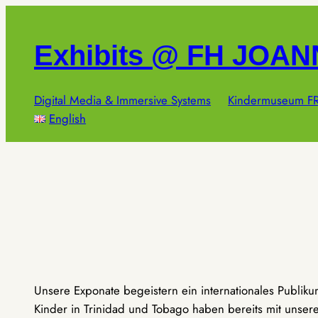
Zum
Inhalt
Exhibits @ FH JOA
springen
Digital Media & Immersive Systems
Kindermuseum FR
English
Unsere Exponate begeistern ein internationales Publik
Kinder in Trinidad und Tobago haben bereits mit unseren 