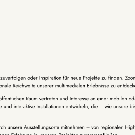
hzuverfolgen oder Inspiration für neue Projekte zu finden. Zoo
onale Reichweite unserer multimedialen Erlebnisse zu entdeck
ffentlichen Raum vertreten und Interesse an einer mobilen ode
 und interaktive Installationen entwickeln, die – wie unsere 
durch unsere Ausstellungsorte mitnehmen – von regionalen Highl
innen-Erfahrung in unseren Projekten zusammenfließen.