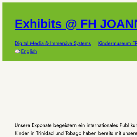
Zum
Inhalt
Exhibits @ FH JOA
springen
Digital Media & Immersive Systems
Kindermuseum FR
English
Unsere Exponate begeistern ein internationales Publik
Kinder in Trinidad und Tobago haben bereits mit unseren 