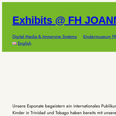
Zum
Inhalt
Exhibits @ FH JOA
springen
Digital Media & Immersive Systems
Kindermuseum FR
English
Unsere Exponate begeistern ein internationales Publik
Kinder in Trinidad und Tobago haben bereits mit unseren 