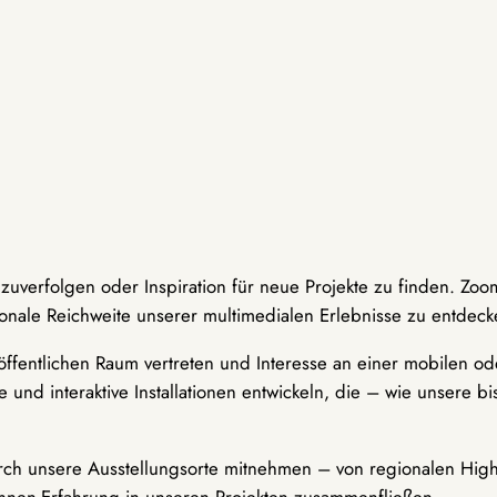
hzuverfolgen oder Inspiration für neue Projekte zu finden. Zoo
onale Reichweite unserer multimedialen Erlebnisse zu entdeck
ffentlichen Raum vertreten und Interesse an einer mobilen ode
 und interaktive Installationen entwickeln, die – wie unsere 
durch unsere Ausstellungsorte mitnehmen – von regionalen Highl
innen-Erfahrung in unseren Projekten zusammenfließen.