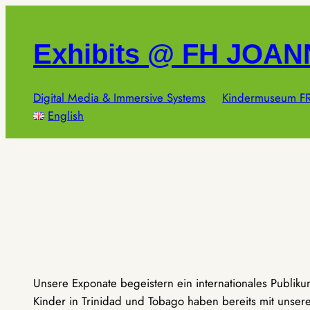
Zum
Inhalt
Exhibits @ FH JOA
springen
Digital Media & Immersive Systems
Kindermuseum FR
English
Unsere Exponate begeistern ein internationales Publik
Kinder in Trinidad und Tobago haben bereits mit unseren 