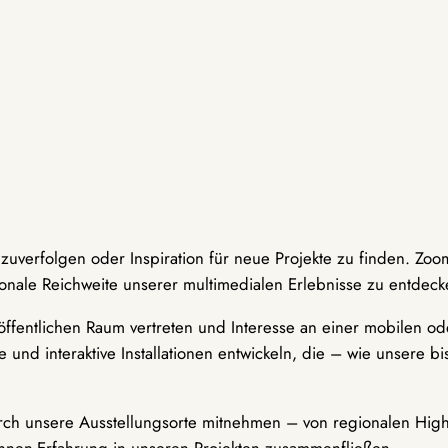
hzuverfolgen oder Inspiration für neue Projekte zu finden. Zoo
onale Reichweite unserer multimedialen Erlebnisse zu entdeck
ffentlichen Raum vertreten und Interesse an einer mobilen ode
 und interaktive Installationen entwickeln, die – wie unsere 
durch unsere Ausstellungsorte mitnehmen – von regionalen Highl
innen-Erfahrung in unseren Projekten zusammenfließen.