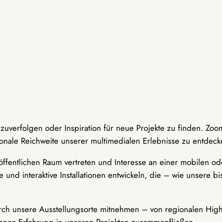
hzuverfolgen oder Inspiration für neue Projekte zu finden. Zoo
onale Reichweite unserer multimedialen Erlebnisse zu entdeck
ffentlichen Raum vertreten und Interesse an einer mobilen ode
 und interaktive Installationen entwickeln, die – wie unsere 
durch unsere Ausstellungsorte mitnehmen – von regionalen Highl
innen-Erfahrung in unseren Projekten zusammenfließen.