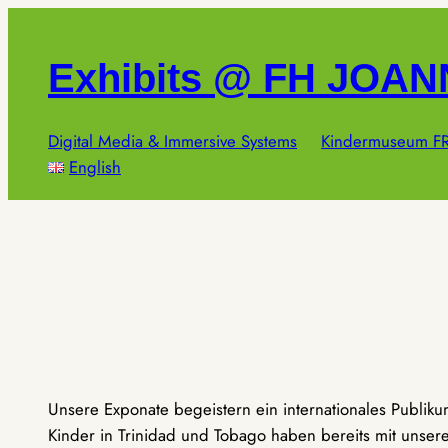
Zum
Inhalt
Exhibits @ FH JOA
springen
Digital Media & Immersive Systems
Kindermuseum FR
English
Unsere Exponate begeistern ein internationales Publik
Kinder in Trinidad und Tobago haben bereits mit unseren 