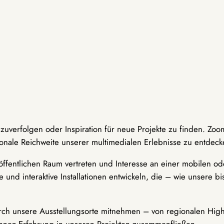
hzuverfolgen oder Inspiration für neue Projekte zu finden. Zoo
onale Reichweite unserer multimedialen Erlebnisse zu entdeck
ffentlichen Raum vertreten und Interesse an einer mobilen ode
 und interaktive Installationen entwickeln, die – wie unsere 
durch unsere Ausstellungsorte mitnehmen – von regionalen Highl
innen-Erfahrung in unseren Projekten zusammenfließen.