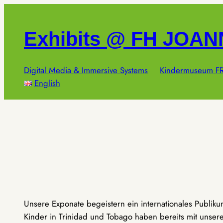
Zum
Inhalt
Exhibits @ FH JOA
springen
Digital Media & Immersive Systems
Kindermuseum FR
English
Unsere Exponate begeistern ein internationales Publik
Kinder in Trinidad und Tobago haben bereits mit unseren 