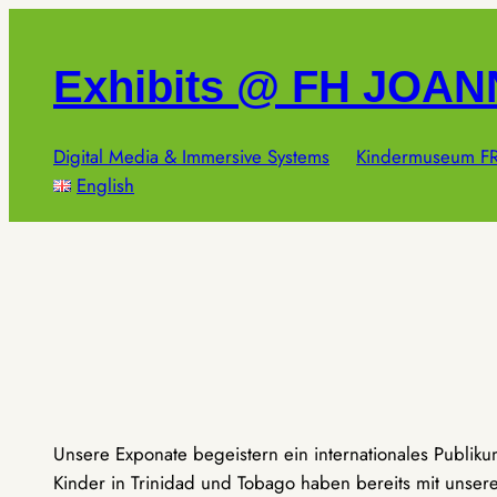
Zum
Inhalt
Exhibits @ FH JOA
springen
Digital Media & Immersive Systems
Kindermuseum FR
English
Unsere Exponate begeistern ein internationales Publik
Kinder in Trinidad und Tobago haben bereits mit unseren 