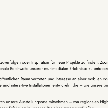
hzuverfolgen oder Inspiration für neue Projekte zu finden. Zoo
onale Reichweite unserer multimedialen Erlebnisse zu entdeck
ffentlichen Raum vertreten und Interesse an einer mobilen ode
 und interaktive Installationen entwickeln, die – wie unsere 
durch unsere Ausstellungsorte mitnehmen – von regionalen Highl
innen-Erfahrung in unseren Projekten zusammenfließen.