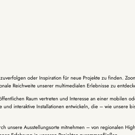
hzuverfolgen oder Inspiration für neue Projekte zu finden. Zoo
onale Reichweite unserer multimedialen Erlebnisse zu entdeck
ffentlichen Raum vertreten und Interesse an einer mobilen ode
 und interaktive Installationen entwickeln, die – wie unsere 
durch unsere Ausstellungsorte mitnehmen – von regionalen Highl
innen-Erfahrung in unseren Projekten zusammenfließen.